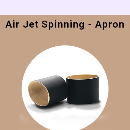
Air Jet Spinning - Apron