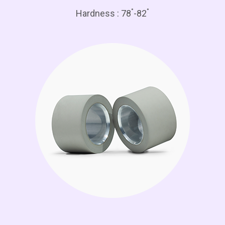
°
°
Hardness : 78
-82