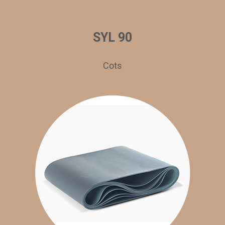
SYL 90
Cots