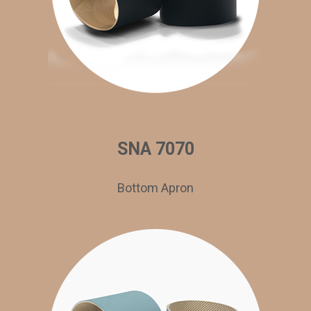
SNA 7070
Bottom Apron