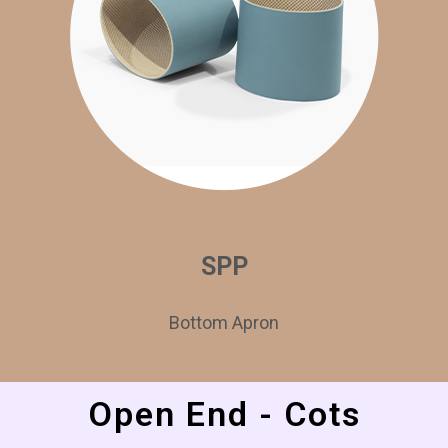
SPP
Bottom Apron
Open End - Cots