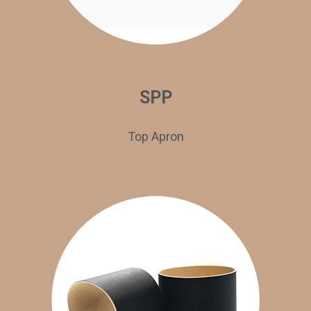
SPP
Top Apron