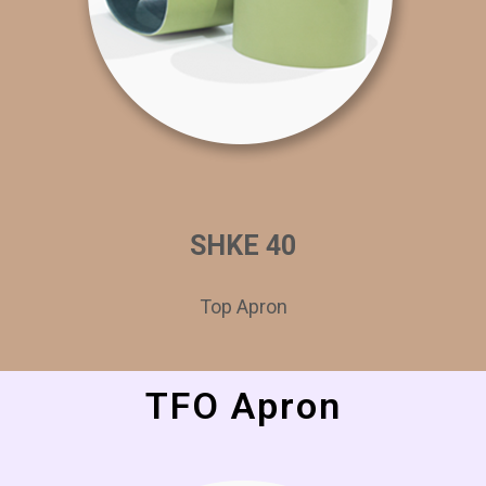
SHKE 40
Top Apron
TFO Apron