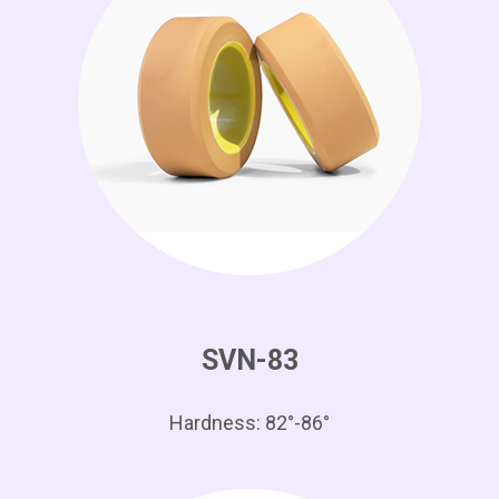
SVN-83
Hardness: 82°-86°