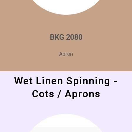
BKG 2080
Apron
Wet Linen Spinning -
Cots / Aprons